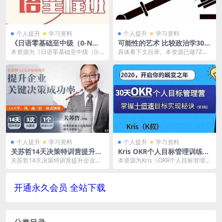
个人提升
学习资料
个人提升
学习资料
《日语零基础至中级（0-N
可能性的艺术 比较政治学30讲
2）》百度云网盘资源分享下
音频MP3百度云网盘下载[61
本资源为《日语零基础至中级（0-N
具体看下文目录。本资源已做7Z压
载[MP3/707.80MB]
6.01MB]
2）》百度云网盘资源分享下载[MP
缩包防和谐处理，下载到电脑之后
3/707....
解压再观看。 政治...
个人提升
学习资料
个人提升
学习资料
关苏哲14天决策特训营提升企
Kris OKR个人目标管理训练营
业关键决策成功率有效提问30
（第3期）百度云网盘资源分
关苏哲14天决策特训营提升企业关
本资源为Kris《OKR个人目标管理训
讲培训课程MP4百度云网盘下
享下载[MP4/MP3/2.79GB]
键决策成功率有效提问30讲培训课
练营（第3期）》百度云网盘资源分
载
程MP4百度云网...
享下载，具...
开通永久会员 全站下载