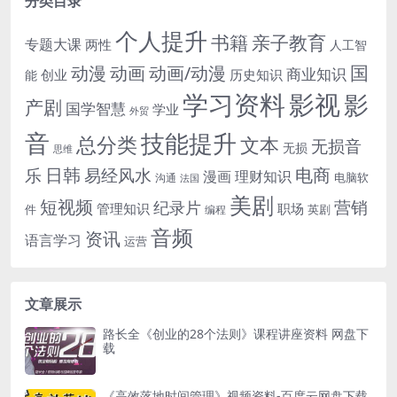
分类目录
个人提升
书籍
亲子教育
专题大课
两性
人工智
国
动画
动漫
动画/动漫
商业知识
历史知识
创业
能
学习资料
影视
影
产剧
国学智慧
学业
外贸
音
技能提升
总分类
文本
无损音
无损
思维
电商
日韩
乐
易经风水
漫画
理财知识
电脑软
沟通
法国
美剧
短视频
营销
纪录片
管理知识
职场
件
英剧
编程
音频
资讯
语言学习
运营
文章展示
路长全《创业的28个法则》课程讲座资料 网盘下
载
《高效落地时间管理》视频资料-百度云网盘下载